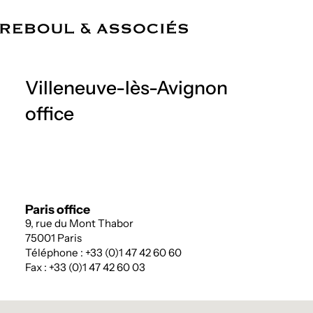
EN
The Firm
Expertise
Team
References
News
Offices
Villeneuve-lès-Avignon
office
Paris office
9, rue du Mont Thabor
75001 Paris
Téléphone : +33 (0)1 47 42 60 60
Fax : +33 (0)1 47 42 60 03