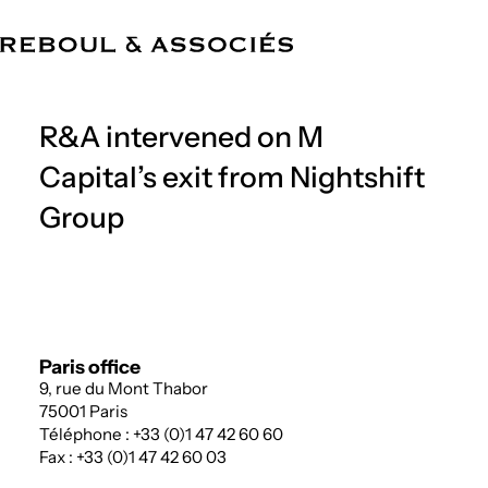
EN
The Firm
Expertise
Team
References
News
Offices
R&A intervened on M
Capital’s exit from Nightshift
Group
Paris office
9, rue du Mont Thabor
75001 Paris
Téléphone : +33 (0)1 47 42 60 60
Fax : +33 (0)1 47 42 60 03