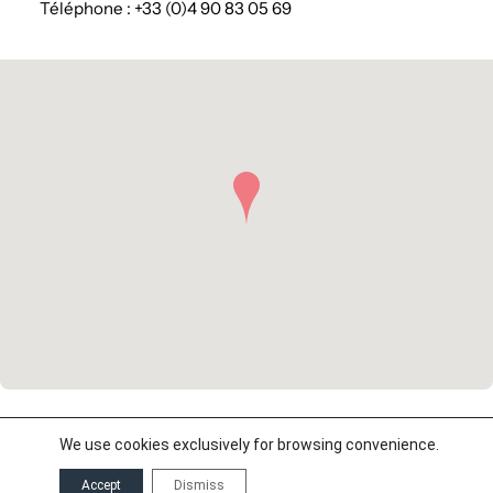
Téléphone : +33 (0)4 90 83 05 69
We use cookies exclusively for browsing convenience.
©2026 Reboul & Associés –
Legal notices
Accept
Dismiss