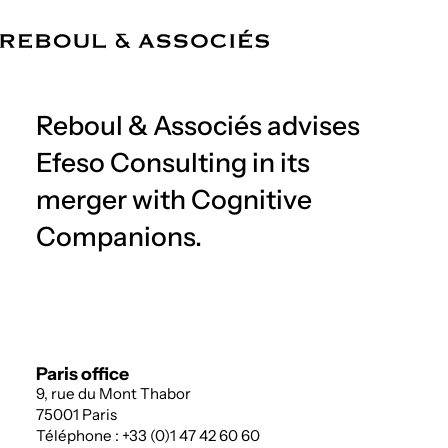
EN
The Firm
Expertise
Team
References
News
Offices
Reboul & Associés advises
Efeso Consulting in its
merger with Cognitive
Companions.
Paris office
9, rue du Mont Thabor
75001 Paris
Téléphone : +33 (0)1 47 42 60 60