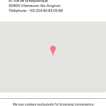
47, rue de la République,
30400 Villeneuve-lès-Avignon.
Téléphone : +33 (0)4 90 83 05 69
We use cookies exclusively for browsing convenience.
©2026 Reboul & Associés –
Legal notices