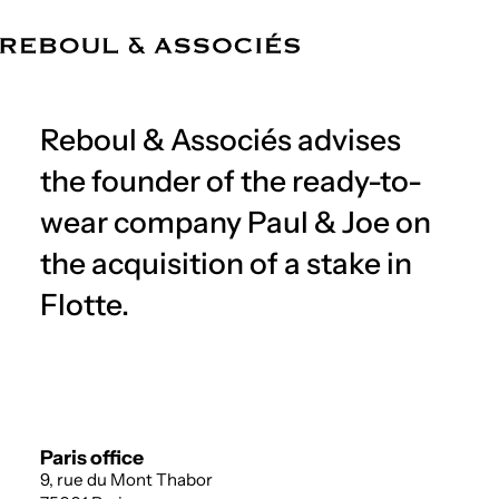
EN
The Firm
Expertise
Team
References
News
Offices
Reboul & Associés advises
the founder of the ready-to-
wear company Paul & Joe on
the acquisition of a stake in
Flotte.
Paris office
9, rue du Mont Thabor