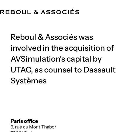
EN
The Firm
Expertise
Team
References
News
Offices
Reboul & Associés was
involved in the acquisition of
AVSimulation’s capital by
UTAC, as counsel to Dassault
Systèmes
Paris office
9, rue du Mont Thabor