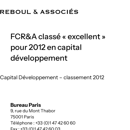
FR
Cabinet
Compétences
Équipe
Références
Actualités
Bureaux
FCR&A classé « excellent »
pour 2012 en capital
développement
Capital Développement – classement 2012
Bureau Paris
9, rue du Mont Thabor
75001 Paris
Téléphone : +33 (0)1 47 42 60 60
Fax : +33 (0)1 47 42 60 03