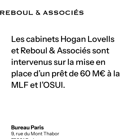
FR
Cabinet
Compétences
Équipe
Références
Actualités
Bureaux
Les cabinets Hogan Lovells
et Reboul & Associés sont
intervenus sur la mise en
place d’un prêt de 60 M€ à la
MLF et l’OSUI.
Bureau Paris
9, rue du Mont Thabor