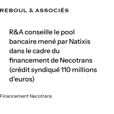
FR
Cabinet
Compétences
Équipe
Références
Actualités
Bureaux
R&A conseille le pool
bancaire mené par Natixis
dans le cadre du
financement de Necotrans
(crédit syndiqué 110 millions
d’euros)
Financement Necotrans