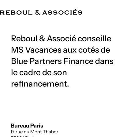
FR
Cabinet
Compétences
Équipe
Références
Actualités
Bureaux
Reboul & Associé conseille
MS Vacances aux cotés de
Blue Partners Finance dans
le cadre de son
refinancement.
Bureau Paris
9, rue du Mont Thabor