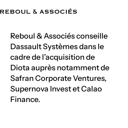
FR
Cabinet
Compétences
Équipe
Références
Actualités
Bureaux
Reboul & Associés conseille
Dassault Systèmes dans le
cadre de l’acquisition de
Diota auprès notamment de
Safran Corporate Ventures,
Supernova Invest et Calao
Finance.